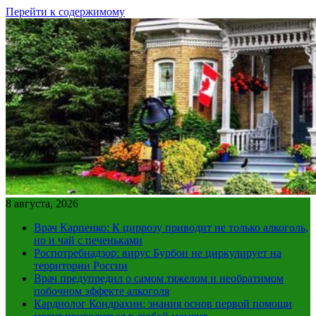
Перейти к содержимому
8 августа, 2026
Врач Карпенко: К циррозу приводит не только алкоголь,
но и чай с печеньками
Роспотребнадзор: вирус Бурбон не циркулирует на
территории России
Врач предупредил о самом тяжелом и необратимом
побочном эффекте алкоголя
Кардиолог Кондрахин: знания основ первой помощи