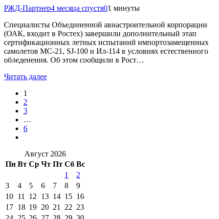
РЖД-Партнер
4 месяца спустя
0
1 минуты
Специалисты Объединенной авиастроительной корпорации
(ОАК, входит в Ростех) завершили дополнительный этап
сертификационных летных испытаний импортозамещенных
самолетов МС-21, SJ-100 и Ил-114 в условиях естественного
обледенения. Об этом сообщили в Рост…
Читать далее
1
2
3
…
6
Август 2026
Пн
Вт
Ср
Чт
Пт
Сб
Вс
1
2
3
4
5
6
7
8
9
10
11
12
13
14
15
16
17
18
19
20
21
22
23
24
25
26
27
28
29
30