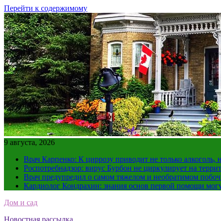
Перейти к содержимому
9 августа, 2026
Врач Карпенко: К циррозу приводит не только алкоголь, 
Роспотребнадзор: вирус Бурбон не циркулирует на терри
Врач предупредил о самом тяжелом и необратимом побоч
Кардиолог Кондрахин: знания основ первой помощи мог
Дом и сад
Новостная рассылка