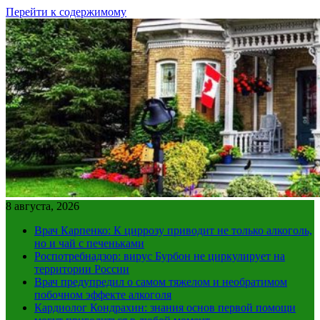
Перейти к содержимому
8 августа, 2026
Врач Карпенко: К циррозу приводит не только алкоголь,
но и чай с печеньками
Роспотребнадзор: вирус Бурбон не циркулирует на
территории России
Врач предупредил о самом тяжелом и необратимом
побочном эффекте алкоголя
Кардиолог Кондрахин: знания основ первой помощи