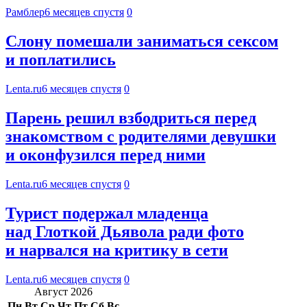
Рамблер
6 месяцев спустя
0
Слону помешали заниматься сексом
и поплатились
Lenta.ru
6 месяцев спустя
0
Парень решил взбодриться перед
знакомством с родителями девушки
и оконфузился перед ними
Lenta.ru
6 месяцев спустя
0
Турист подержал младенца
над Глоткой Дьявола ради фото
и нарвался на критику в сети
Lenta.ru
6 месяцев спустя
0
Август 2026
Пн
Вт
Ср
Чт
Пт
Сб
Вс