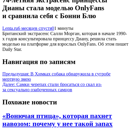
Дианы стала моделью OnlyFans
и сравнила себя с Бонни Блю
Lenta.ru
6 месяцев спустя
0
1 минуты
Британский экстрасенс Салли Морган, которая в начале 1990-
х годов консультировала принцессу Диану, решила стать
моделью на платформе для взрослых OnlyFans. Об этом пишет
Daily Star.
Навигация по записям
Предыдущая:
В Химках собака обнаружила в сугробе
мертвую змею
Далее:
Самки черепах стали бросаться со скал из-
за сексуально озабоченных самцов
Похожие новости
«Вонючая птица», которая пахнет
навозом: почему у нее такой запах