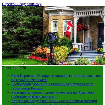
Перейти к содержимому
7 августа, 2026
Врач Карпенко: К циррозу приводит не только алкоголь,
но и чай с печеньками
Роспотребнадзор: вирус Бурбон не циркулирует на
территории России
Врач предупредил о самом тяжелом и необратимом
побочном эффекте алкоголя
Кардиолог Кондрахин: знания основ первой помощи