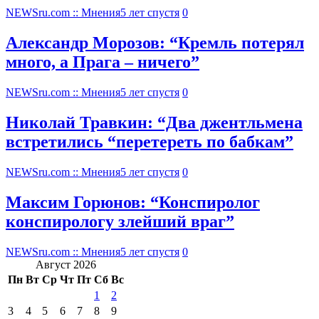
NEWSru.com :: Мнения
5 лет спустя
0
Александр Морозов: “Кремль потерял
много, а Прага – ничего”
NEWSru.com :: Мнения
5 лет спустя
0
Николай Травкин: “Два джентльмена
встретились “перетереть по бабкам”
NEWSru.com :: Мнения
5 лет спустя
0
Максим Горюнов: “Конспиролог
конспирологу злейший враг”
NEWSru.com :: Мнения
5 лет спустя
0
Август 2026
Пн
Вт
Ср
Чт
Пт
Сб
Вс
1
2
3
4
5
6
7
8
9