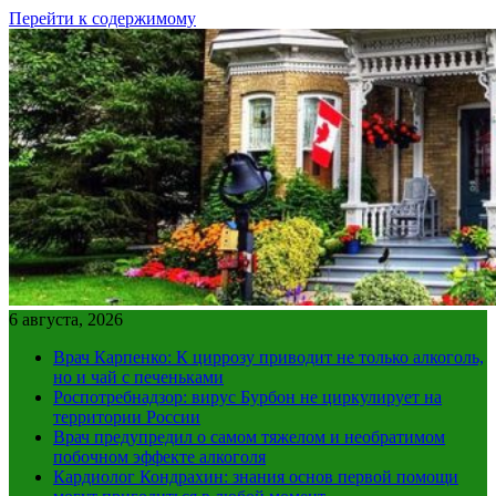
Перейти к содержимому
6 августа, 2026
Врач Карпенко: К циррозу приводит не только алкоголь,
но и чай с печеньками
Роспотребнадзор: вирус Бурбон не циркулирует на
территории России
Врач предупредил о самом тяжелом и необратимом
побочном эффекте алкоголя
Кардиолог Кондрахин: знания основ первой помощи