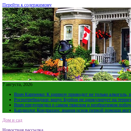
Перейти к содержимому
7 августа, 2026
Врач Карпенко: К циррозу приводит не только алкоголь, 
Роспотребнадзор: вирус Бурбон не циркулирует на терри
Врач предупредил о самом тяжелом и необратимом побоч
Кардиолог Кондрахин: знания основ первой помощи мог
Дом и сад
Новостная рассылка