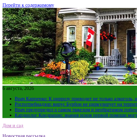
Перейти к содержимому
6 августа, 2026
Врач Карпенко: К циррозу приводит не только алкоголь, 
Роспотребнадзор: вирус Бурбон не циркулирует на терри
Врач предупредил о самом тяжелом и необратимом побоч
Кардиолог Кондрахин: знания основ первой помощи мог
Дом и сад
Новостная рассылка