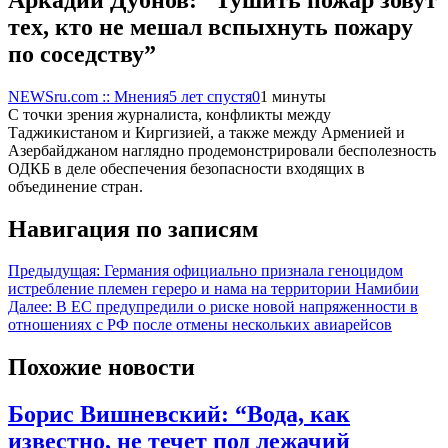
тех, кто не мешал вспыхнуть пожару
по соседству”
NEWSru.com :: Мнения
5 лет спустя
0
1 минуты
С точки зрения журналиста, конфликты между
Таджикистаном и Киргизией, а также между Арменией и
Азербайджаном наглядно продемонстрировали бесполезность
ОДКБ в деле обеспечения безопасности входящих в
объединение стран.
Навигация по записям
Предыдущая:
Германия официально признала геноцидом
истребление племен гереро и нама на территории Намибии
Далее:
В ЕС предупредили о риске новой напряженности в
отношениях с РФ после отмены нескольких авиарейсов
Похожие новости
Борис Вишневский: “Вода, как
известно, не течет под лежачий