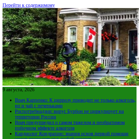
Перейти к содержимому
9 августа, 2026
Врач Карпенко: К циррозу приводит не только алкоголь,
но и чай с печеньками
Роспотребнадзор: вирус Бурбон не циркулирует на
территории России
Врач предупредил о самом тяжелом и необратимом
побочном эффекте алкоголя
Кардиолог Кондрахин: знания основ первой помощи