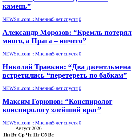
камень”
NEWSru.com :: Мнения
5 лет спустя
0
Александр Морозов: “Кремль потерял
много, а Прага – ничего”
NEWSru.com :: Мнения
5 лет спустя
0
Николай Травкин: “Два джентльмена
встретились “перетереть по бабкам”
NEWSru.com :: Мнения
5 лет спустя
0
Максим Горюнов: “Конспиролог
конспирологу злейший враг”
NEWSru.com :: Мнения
5 лет спустя
0
Август 2026
Пн
Вт
Ср
Чт
Пт
Сб
Вс