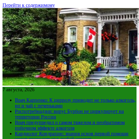
Перейти к содержимому
7 августа, 2026
Врач Карпенко: К циррозу приводит не только алкоголь,
но и чай с печеньками
Роспотребнадзор: вирус Бурбон не циркулирует на
территории России
Врач предупредил о самом тяжелом и необратимом
побочном эффекте алкоголя
Кардиолог Кондрахин: знания основ первой помощи