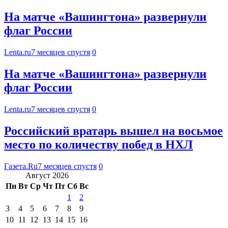
На матче «Вашингтона» развернули
флаг России
Lenta.ru
7 месяцев спустя
0
На матче «Вашингтона» развернули
флаг России
Lenta.ru
7 месяцев спустя
0
Российский вратарь вышел на восьмое
место по количеству побед в НХЛ
Газета.Ru
7 месяцев спустя
0
Август 2026
Пн
Вт
Ср
Чт
Пт
Сб
Вс
1
2
3
4
5
6
7
8
9
10
11
12
13
14
15
16