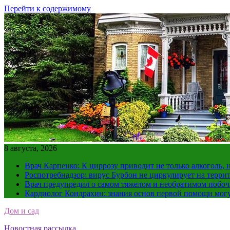
Перейти к содержимому
8 августа, 2026
Врач Карпенко: К циррозу приводит не только алкоголь, 
Роспотребнадзор: вирус Бурбон не циркулирует на терри
Врач предупредил о самом тяжелом и необратимом побоч
Кардиолог Кондрахин: знания основ первой помощи мог
Дом и сад
Новостная рассылка