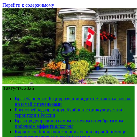
Перейти к содержимому
8 августа, 2026
Врач Карпенко: К циррозу приводит не только алкоголь,
но и чай с печеньками
Роспотребнадзор: вирус Бурбон не циркулирует на
территории России
Врач предупредил о самом тяжелом и необратимом
побочном эффекте алкоголя
Кардиолог Кондрахин: знания основ первой помощи