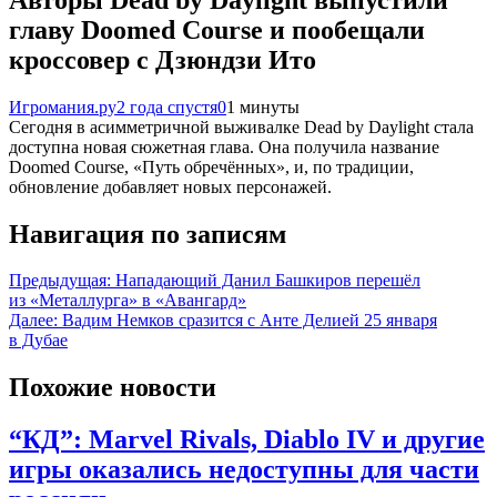
главу Doomed Course и пообещали
кроссовер с Дзюндзи Ито
Игромания.ру
2 года спустя
0
1 минуты
Сегодня в асимметричной выживалке Dead by Daylight стала
доступна новая сюжетная глава. Она получила название
Doomed Course, «Путь обречённых», и, по традиции,
обновление добавляет новых персонажей.
Навигация по записям
Предыдущая:
Нападающий Данил Башкиров перешёл
из «Металлурга» в «Авангард»
Далее:
Вадим Немков сразится с Анте Делией 25 января
в Дубае
Похожие новости
“КД”: Marvel Rivals, Diablo IV и другие
игры оказались недоступны для части