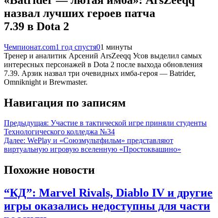
назвал лучших героев патча
7.39 в Dota 2
Чемпионат.com
1 год спустя
0
1 минуты
Тренер и аналитик Арсений ArsZeeqq Усов выделил самых
интересных персонажей в Dota 2 после выхода обновления
7.39. Арзик назвал три очевидных имба-героя — Batrider,
Omniknight и Brewmaster.
Навигация по записям
Предыдущая:
Участие в тактической игре приняли студенты
Технологического колледжа №34
Далее:
WePlay и «Союзмультфильм» представляют
виртуальную игровую вселенную «Простоквашино»
Похожие новости
“КД”: Marvel Rivals, Diablo IV и другие
игры оказались недоступны для части