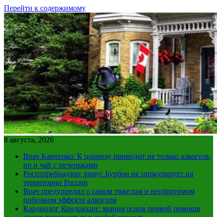
Перейти к содержимому
8 августа, 2026
Врач Карпенко: К циррозу приводит не только алкоголь,
но и чай с печеньками
Роспотребнадзор: вирус Бурбон не циркулирует на
территории России
Врач предупредил о самом тяжелом и необратимом
побочном эффекте алкоголя
Кардиолог Кондрахин: знания основ первой помощи