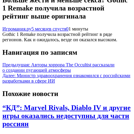
1 Remake получила возрастной
рейтинг выше оригинала
Игромания.ру
5 месяцев спустя
0
1 минуты
Gothic 1 Remake получила возрастной рейтинг в ряде
регионов. Как и ожидалось, везде он оказался высоким.
Навигация по записям
Предыдущая:
Авторы хоррора The Occultist рассказали
о создании пугающей атмосферы
Далее:
Министр здравоохранения ознакомился с российскими
разработками в сфере ИИ
Похожие новости
“КД”: Marvel Rivals, Diablo IV и другие
игры оказались недоступны для части
россиян