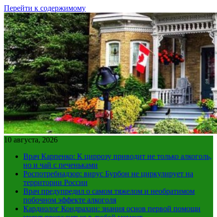
Перейти к содержимому
10 августа, 2026
Врач Карпенко: К циррозу приводит не только алкоголь,
но и чай с печеньками
Роспотребнадзор: вирус Бурбон не циркулирует на
территории России
Врач предупредил о самом тяжелом и необратимом
побочном эффекте алкоголя
Кардиолог Кондрахин: знания основ первой помощи