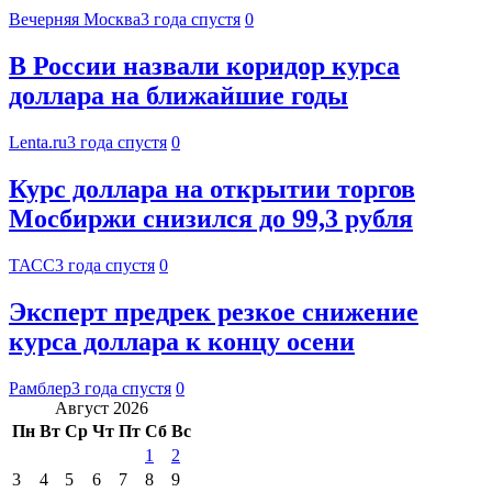
Вечерняя Москва
3 года спустя
0
В России назвали коридор курса
доллара на ближайшие годы
Lenta.ru
3 года спустя
0
Курс доллара на открытии торгов
Мосбиржи снизился до 99,3 рубля
ТАСС
3 года спустя
0
Эксперт предрек резкое снижение
курса доллара к концу осени
Рамблер
3 года спустя
0
Август 2026
Пн
Вт
Ср
Чт
Пт
Сб
Вс
1
2
3
4
5
6
7
8
9