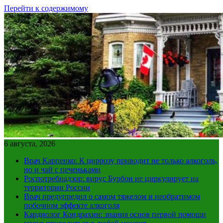
Перейти к содержимому
6 августа, 2026
Врач Карпенко: К циррозу приводит не только алкоголь,
но и чай с печеньками
Роспотребнадзор: вирус Бурбон не циркулирует на
территории России
Врач предупредил о самом тяжелом и необратимом
побочном эффекте алкоголя
Кардиолог Кондрахин: знания основ первой помощи