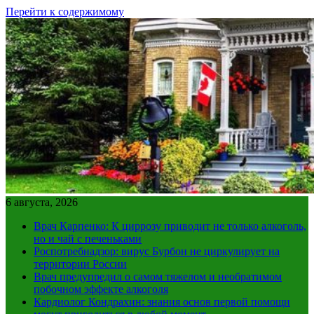
Перейти к содержимому
6 августа, 2026
Врач Карпенко: К циррозу приводит не только алкоголь,
но и чай с печеньками
Роспотребнадзор: вирус Бурбон не циркулирует на
территории России
Врач предупредил о самом тяжелом и необратимом
побочном эффекте алкоголя
Кардиолог Кондрахин: знания основ первой помощи