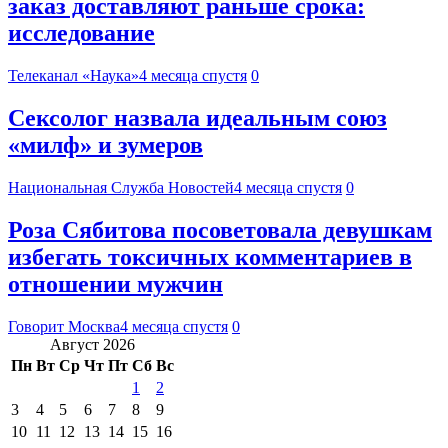
заказ доставляют раньше срока:
исследование
Телеканал «Наука»
4 месяца спустя
0
Сексолог назвала идеальным союз
«милф» и зумеров
Национальная Служба Новостей
4 месяца спустя
0
Роза Сябитова посоветовала девушкам
избегать токсичных комментариев в
отношении мужчин
Говорит Москва
4 месяца спустя
0
Август 2026
Пн
Вт
Ср
Чт
Пт
Сб
Вс
1
2
3
4
5
6
7
8
9
10
11
12
13
14
15
16