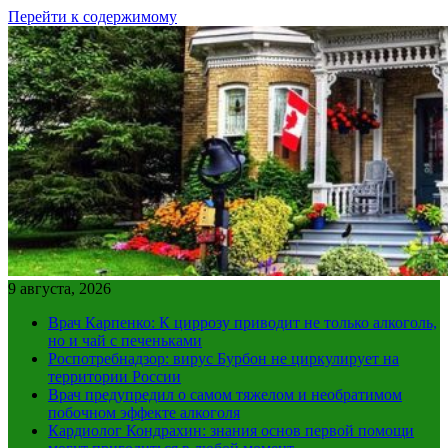
Перейти к содержимому
9 августа, 2026
Врач Карпенко: К циррозу приводит не только алкоголь,
но и чай с печеньками
Роспотребнадзор: вирус Бурбон не циркулирует на
территории России
Врач предупредил о самом тяжелом и необратимом
побочном эффекте алкоголя
Кардиолог Кондрахин: знания основ первой помощи