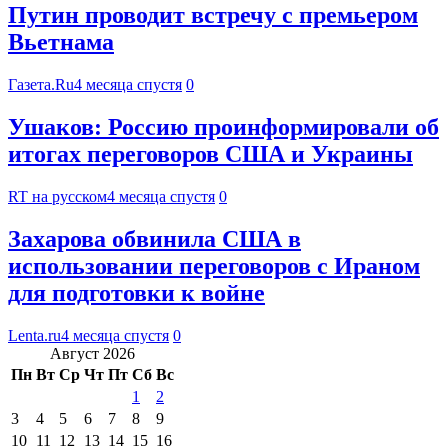
Путин проводит встречу с премьером
Вьетнама
Газета.Ru
4 месяца спустя
0
Ушаков: Россию проинформировали об
итогах переговоров США и Украины
RT на русском
4 месяца спустя
0
Захарова обвинила США в
использовании переговоров с Ираном
для подготовки к войне
Lenta.ru
4 месяца спустя
0
Август 2026
Пн
Вт
Ср
Чт
Пт
Сб
Вс
1
2
3
4
5
6
7
8
9
10
11
12
13
14
15
16