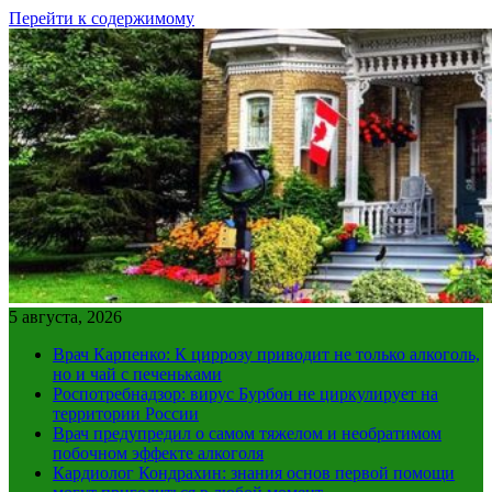
Перейти к содержимому
5 августа, 2026
Врач Карпенко: К циррозу приводит не только алкоголь,
но и чай с печеньками
Роспотребнадзор: вирус Бурбон не циркулирует на
территории России
Врач предупредил о самом тяжелом и необратимом
побочном эффекте алкоголя
Кардиолог Кондрахин: знания основ первой помощи