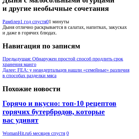
и другие необычные сочетания
Рамблер
1 год спустя
0
1 минуты
Дыня отлично раскрывается в салатах, напитках, закусках
и даже в горячих блюдах.
Навигация по записям
Предыдущая:
Обнаружен простой способ продлить срок
хранения манго
Далее:
FEA: у неандертальцев нашли «семейные» различия
в способах разделки мяса
Похожие новости
Горячо и вкусно: топ-10 рецептов
горячих бутербродов, которые
вас удивят
WomanHit.ru
6 месяцев спустя
0