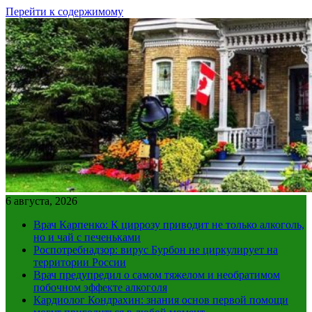
Перейти к содержимому
6 августа, 2026
Врач Карпенко: К циррозу приводит не только алкоголь,
но и чай с печеньками
Роспотребнадзор: вирус Бурбон не циркулирует на
территории России
Врач предупредил о самом тяжелом и необратимом
побочном эффекте алкоголя
Кардиолог Кондрахин: знания основ первой помощи