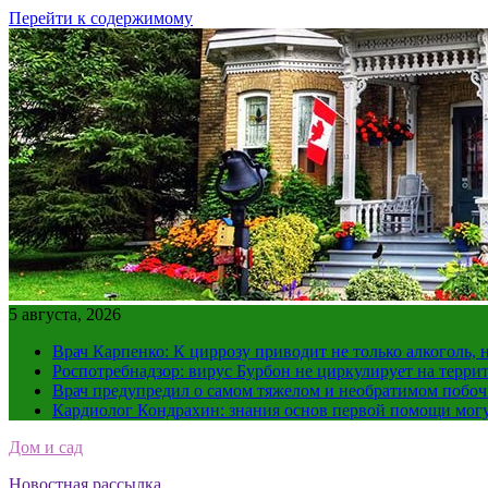
Перейти к содержимому
5 августа, 2026
Врач Карпенко: К циррозу приводит не только алкоголь, 
Роспотребнадзор: вирус Бурбон не циркулирует на терри
Врач предупредил о самом тяжелом и необратимом побоч
Кардиолог Кондрахин: знания основ первой помощи мог
Дом и сад
Новостная рассылка