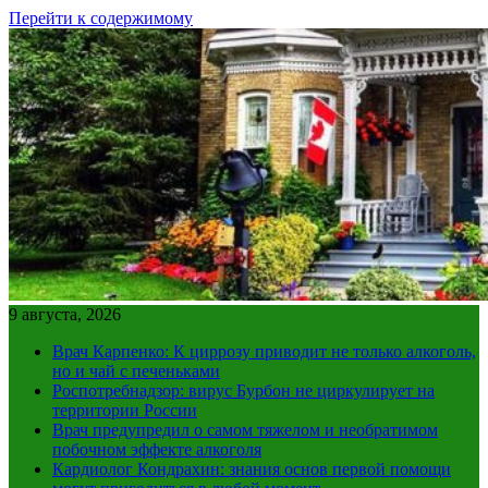
Перейти к содержимому
9 августа, 2026
Врач Карпенко: К циррозу приводит не только алкоголь,
но и чай с печеньками
Роспотребнадзор: вирус Бурбон не циркулирует на
территории России
Врач предупредил о самом тяжелом и необратимом
побочном эффекте алкоголя
Кардиолог Кондрахин: знания основ первой помощи