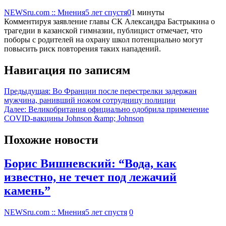
NEWSru.com :: Мнения
5 лет спустя
0
1 минуты
Комментируя заявление главы СК Александра Бастрыкина о
трагедии в казанской гимназии, публицист отмечает, что
поборы с родителей на охрану школ потенциально могут
повысить риск повторения таких нападений.
Навигация по записям
Предыдущая:
Во Франции после перестрелки задержан
мужчина, ранивший ножом сотрудницу полиции
Далее:
Великобритания официально одобрила применение
COVID-вакцины Johnson &amp; Johnson
Похожие новости
Борис Вишневский: “Вода, как
известно, не течет под лежачий
камень”
NEWSru.com :: Мнения
5 лет спустя
0