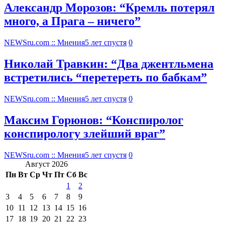
Александр Морозов: “Кремль потерял
много, а Прага – ничего”
NEWSru.com :: Мнения
5 лет спустя
0
Николай Травкин: “Два джентльмена
встретились “перетереть по бабкам”
NEWSru.com :: Мнения
5 лет спустя
0
Максим Горюнов: “Конспиролог
конспирологу злейший враг”
NEWSru.com :: Мнения
5 лет спустя
0
Август 2026
Пн
Вт
Ср
Чт
Пт
Сб
Вс
1
2
3
4
5
6
7
8
9
10
11
12
13
14
15
16
17
18
19
20
21
22
23