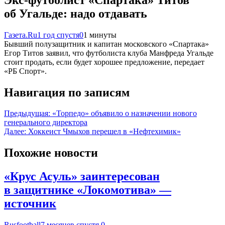
об Угальде: надо отдавать
Газета.Ru
1 год спустя
0
1 минуты
Бывший полузащитник и капитан московского «Спартака»
Егор Титов заявил, что футболиста клуба Манфреда Угальде
стоит продать, если будет хорошее предложение, передает
«РБ Спорт».
Навигация по записям
Предыдущая:
«Торпедо» объявило о назначении нового
генерального директора
Далее:
Хоккеист Чмыхов перешел в «Нефтехимик»
Похожие новости
«Крус Асуль» заинтересован
в защитнике «Локомотива» —
источник
Rusfootball
7 месяцев спустя
0