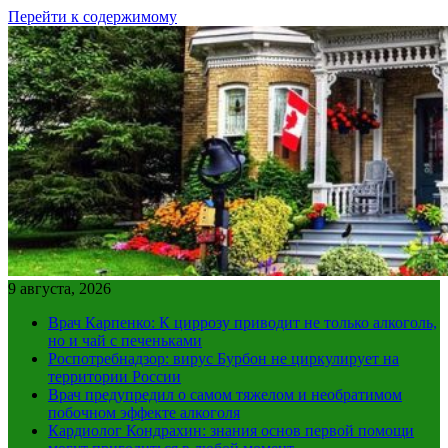
Перейти к содержимому
9 августа, 2026
Врач Карпенко: К циррозу приводит не только алкоголь,
но и чай с печеньками
Роспотребнадзор: вирус Бурбон не циркулирует на
территории России
Врач предупредил о самом тяжелом и необратимом
побочном эффекте алкоголя
Кардиолог Кондрахин: знания основ первой помощи