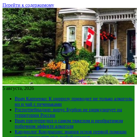
Перейти к содержимому
5 августа, 2026
Врач Карпенко: К циррозу приводит не только алкоголь,
но и чай с печеньками
Роспотребнадзор: вирус Бурбон не циркулирует на
территории России
Врач предупредил о самом тяжелом и необратимом
побочном эффекте алкоголя
Кардиолог Кондрахин: знания основ первой помощи