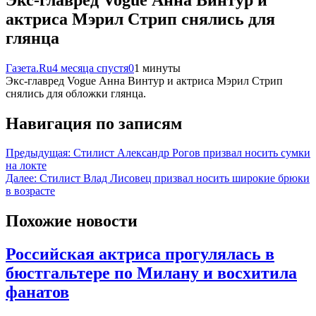
актриса Мэрил Стрип снялись для
глянца
Газета.Ru
4 месяца спустя
0
1 минуты
Экс-главред Vogue Анна Винтур и актриса Мэрил Стрип
снялись для обложки глянца.
Навигация по записям
Предыдущая:
Стилист Александр Рогов призвал носить сумки
на локте
Далее:
Стилист Влад Лисовец призвал носить широкие брюки
в возрасте
Похожие новости
Российская актриса прогулялась в
бюстгальтере по Милану и восхитила
фанатов