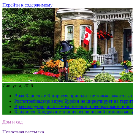
Перейти к содержимому
7 августа, 2026
Врач Карпенко: К циррозу приводит не только алкоголь, 
Роспотребнадзор: вирус Бурбон не циркулирует на терри
Врач предупредил о самом тяжелом и необратимом побоч
Кардиолог Кондрахин: знания основ первой помощи мог
Дом и сад
Новостная рассылка