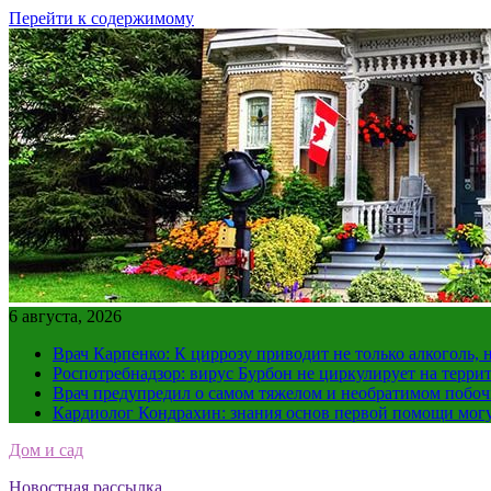
Перейти к содержимому
6 августа, 2026
Врач Карпенко: К циррозу приводит не только алкоголь, 
Роспотребнадзор: вирус Бурбон не циркулирует на терри
Врач предупредил о самом тяжелом и необратимом побоч
Кардиолог Кондрахин: знания основ первой помощи мог
Дом и сад
Новостная рассылка