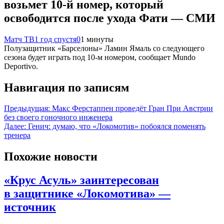
возьмет 10‑й номер, который
освободится после ухода Фати — СМИ
Матч ТВ
1 год спустя
0
1 минуты
Полузащитник «Барселоны» Ламин Ямаль со следующего
сезона будет играть под 10‑м номером, сообщает Mundo
Deportivo.
Навигация по записям
Предыдущая:
Макс Ферстаппен проведёт Гран При Австрии
без своего гоночного инженера
Далее:
Генич: думаю, что «Локомотив» побоялся поменять
тренера
Похожие новости
«Крус Асуль» заинтересован
в защитнике «Локомотива» —
источник