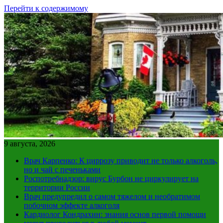
Перейти к содержимому
9 августа, 2026
Врач Карпенко: К циррозу приводит не только алкоголь,
но и чай с печеньками
Роспотребнадзор: вирус Бурбон не циркулирует на
территории России
Врач предупредил о самом тяжелом и необратимом
побочном эффекте алкоголя
Кардиолог Кондрахин: знания основ первой помощи