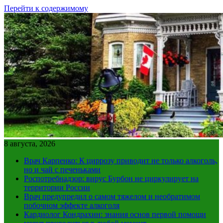
Перейти к содержимому
8 августа, 2026
Врач Карпенко: К циррозу приводит не только алкоголь,
но и чай с печеньками
Роспотребнадзор: вирус Бурбон не циркулирует на
территории России
Врач предупредил о самом тяжелом и необратимом
побочном эффекте алкоголя
Кардиолог Кондрахин: знания основ первой помощи