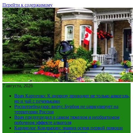
Перейти к содержимому
7 августа, 2026
Врач Карпенко: К циррозу приводит не только алкоголь,
но и чай с печеньками
Роспотребнадзор: вирус Бурбон не циркулирует на
территории России
Врач предупредил о самом тяжелом и необратимом
побочном эффекте алкоголя
Кардиолог Кондрахин: знания основ первой помощи