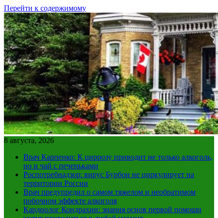
Перейти к содержимому
8 августа, 2026
Врач Карпенко: К циррозу приводит не только алкоголь,
но и чай с печеньками
Роспотребнадзор: вирус Бурбон не циркулирует на
территории России
Врач предупредил о самом тяжелом и необратимом
побочном эффекте алкоголя
Кардиолог Кондрахин: знания основ первой помощи