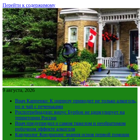
Перейти к содержимому
9 августа, 2026
Врач Карпенко: К циррозу приводит не только алкоголь,
но и чай с печеньками
Роспотребнадзор: вирус Бурбон не циркулирует на
территории России
Врач предупредил о самом тяжелом и необратимом
побочном эффекте алкоголя
Кардиолог Кондрахин: знания основ первой помощи