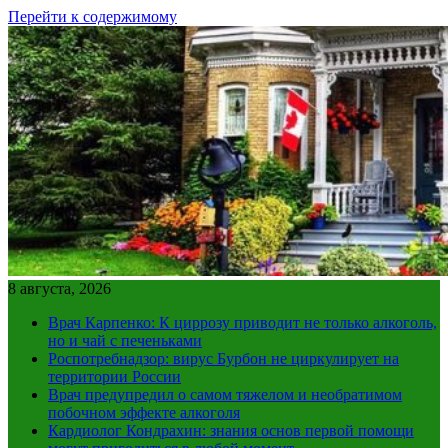
Перейти к содержимому
8 августа, 2026
Врач Карпенко: К циррозу приводит не только алкоголь,
но и чай с печеньками
Роспотребнадзор: вирус Бурбон не циркулирует на
территории России
Врач предупредил о самом тяжелом и необратимом
побочном эффекте алкоголя
Кардиолог Кондрахин: знания основ первой помощи