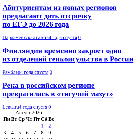
Абитуриентам из новых регионов
предлагают дать отсрочку
по ЕГЭ до 2026 года
Парламентская газета
4 года спустя
0
Финляндия временно закроет одно
из отделений генконсульства в России
Рамблер
4 года спустя
0
Река в российском регионе
превратилась в «тягучий мазут»
Lenta.ru
4 года спустя
0
Август 2026
Пн
Вт
Ср
Чт
Пт
Сб
Вс
1
2
3
4
5
6
7
8
9