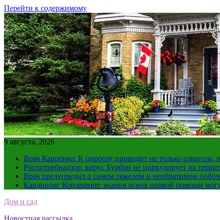
Перейти к содержимому
9 августа, 2026
Врач Карпенко: К циррозу приводит не только алкоголь, 
Роспотребнадзор: вирус Бурбон не циркулирует на терри
Врач предупредил о самом тяжелом и необратимом побоч
Кардиолог Кондрахин: знания основ первой помощи мог
Дом и сад
Новостная рассылка