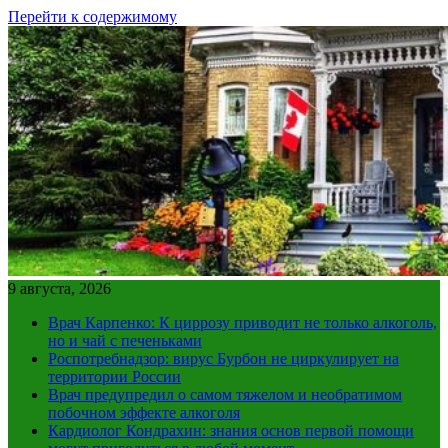
Перейти к содержимому
9 августа, 2026
Врач Карпенко: К циррозу приводит не только алкоголь,
но и чай с печеньками
Роспотребнадзор: вирус Бурбон не циркулирует на
территории России
Врач предупредил о самом тяжелом и необратимом
побочном эффекте алкоголя
Кардиолог Кондрахин: знания основ первой помощи