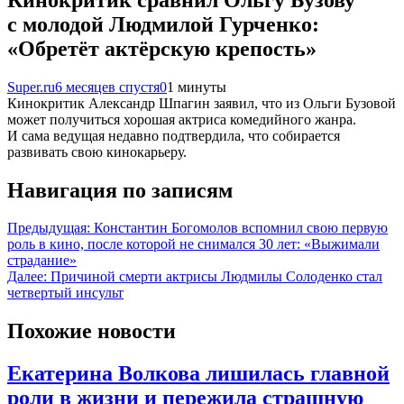
с молодой Людмилой Гурченко:
«Обретёт актёрскую крепость»
Super.ru
6 месяцев спустя
0
1 минуты
Кинокритик Александр Шпагин заявил, что из Ольги Бузовой
может получиться хорошая актриса комедийного жанра.
И сама ведущая недавно подтвердила, что собирается
развивать свою кинокарьеру.
Навигация по записям
Предыдущая:
Константин Богомолов вспомнил свою первую
роль в кино, после которой не снимался 30 лет: «Выжимали
страдание»
Далее:
Причиной смерти актрисы Людмилы Солоденко стал
четвертый инсульт
Похожие новости
Екатерина Волкова лишилась главной
роли в жизни и пережила страшную