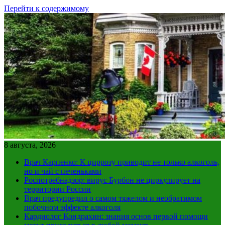
Перейти к содержимому
8 августа, 2026
Врач Карпенко: К циррозу приводит не только алкоголь,
но и чай с печеньками
Роспотребнадзор: вирус Бурбон не циркулирует на
территории России
Врач предупредил о самом тяжелом и необратимом
побочном эффекте алкоголя
Кардиолог Кондрахин: знания основ первой помощи