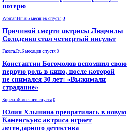
потерю
WomanHit.ru
6 месяцев спустя
0
Причиной смерти актрисы Людмилы
Солоденко стал четвертый инсульт
Газета.Ru
6 месяцев спустя
0
Константин Богомолов вспомнил свою
первую роль в кино, после которой
не снимался 30 лет: «Выжимали
страдание»
Super.ru
6 месяцев спустя
0
Юлия Хлынина превратилась в новую
Каменскую: актриса играет
легендарного детектива