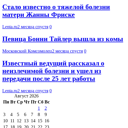
Стало известно о тяжелой болезни
матери Жанны Фриске
Lenta.ru
2 месяца спустя
0
Певица Бонни Тайлер вышла из комы
Московский Комсомолец
2 месяца спустя
0
Известный ведущий рассказал о
неизлечимой болезни и ушел из
передачи после 25 лет работы
Lenta.ru
2 месяца спустя
0
Август 2026
Пн
Вт
Ср
Чт
Пт
Сб
Вс
1
2
3
4
5
6
7
8
9
10
11
12
13
14
15
16
17
18
19
20
21
22
23