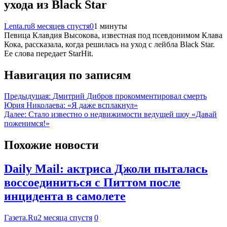
ухода из Black Star
Lenta.ru
8 месяцев спустя
0
1 минуты
Певица Клавдия Высокова, известная под псевдонимом Клава
Кока, рассказала, когда решилась на уход с лейбла Black Star.
Ее слова передает StarHit.
Навигация по записям
Предыдущая:
Дмитрий Дибров прокомментировал смерть
Юрия Николаева: «Я даже всплакнул»
Далее:
Стало известно о недвижимости ведущей шоу «Давай
поженимся!»
Похожие новости
Daily Mail: актриса Джоли пыталась
воссоединиться с Питтом после
инцидента в самолете
Газета.Ru
2 месяца спустя
0