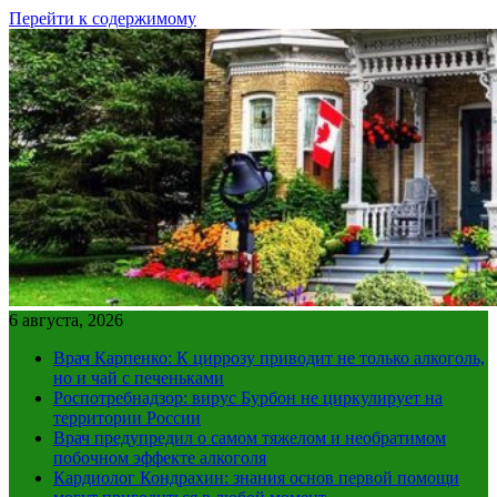
Перейти к содержимому
6 августа, 2026
Врач Карпенко: К циррозу приводит не только алкоголь,
но и чай с печеньками
Роспотребнадзор: вирус Бурбон не циркулирует на
территории России
Врач предупредил о самом тяжелом и необратимом
побочном эффекте алкоголя
Кардиолог Кондрахин: знания основ первой помощи