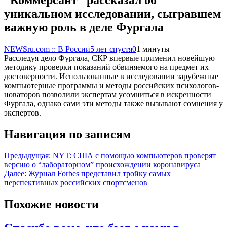
уникальном исследовании, сыгравшем
важную роль в деле Фургала
NEWSru.com :: В России
5 лет спустя
0
1 минуты
Расследуя дело Фургала, СКР впервые применил новейшую
методику проверки показаний обвиняемого на предмет их
достоверности. Использованные в исследовании зарубежные
компьютерные программы и методы российских психологов-
новаторов позволили экспертам усомниться в искренности
Фургала, однако сами эти методы также вызывают сомнения у
экспертов.
Навигация по записям
Предыдущая:
NYT: США с помощью компьютеров проверят
версию о “лабораторном” происхождении коронавируса
Далее:
Журнал Forbes представил тройку самых
перспективных российских спортсменов
Похожие новости