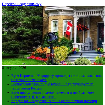
Перейти к содержимому
6 августа, 2026
Врач Карпенко: К циррозу приводит не только алкоголь,
но и чай с печеньками
Роспотребнадзор: вирус Бурбон не циркулирует на
территории России
Врач предупредил о самом тяжелом и необратимом
побочном эффекте алкоголя
Кардиолог Кондрахин: знания основ первой помощи