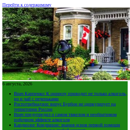
Перейти к содержимому
6 августа, 2026
Врач Карпенко: К циррозу приводит не только алкоголь,
но и чай с печеньками
Роспотребнадзор: вирус Бурбон не циркулирует на
территории России
Врач предупредил о самом тяжелом и необратимом
побочном эффекте алкоголя
Кардиолог Кондрахин: знания основ первой помощи