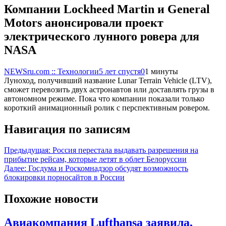
Компании Lockheed Martin и General
Motors анонсировали проект
электрического лунного ровера для
NASA
NEWSru.com :: Технологии
5 лет спустя
0
1 минуты
Луноход, получивший название Lunar Terrain Vehicle (LTV),
сможет перевозить двух астронавтов или доставлять грузы в
автономном режиме. Пока что компании показали только
короткий анимационный ролик с перспективным ровером.
Навигация по записям
Предыдущая:
Россия перестала выдавать разрешения на
прибытие рейсам, которые летят в облет Белоруссии
Далее:
Госдума и Роскомнадзор обсудят возможность
блокировки порносайтов в России
Похожие новости
Авиакомпания Lufthansa заявила,