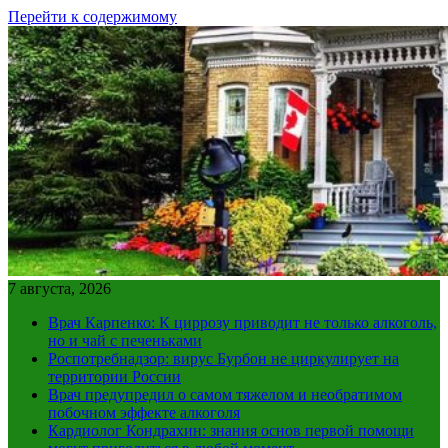
Перейти к содержимому
7 августа, 2026
Врач Карпенко: К циррозу приводит не только алкоголь,
но и чай с печеньками
Роспотребнадзор: вирус Бурбон не циркулирует на
территории России
Врач предупредил о самом тяжелом и необратимом
побочном эффекте алкоголя
Кардиолог Кондрахин: знания основ первой помощи