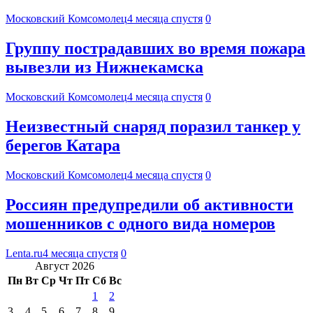
Московский Комсомолец
4 месяца спустя
0
Группу пострадавших во время пожара
вывезли из Нижнекамска
Московский Комсомолец
4 месяца спустя
0
Неизвестный снаряд поразил танкер у
берегов Катара
Московский Комсомолец
4 месяца спустя
0
Россиян предупредили об активности
мошенников с одного вида номеров
Lenta.ru
4 месяца спустя
0
Август 2026
Пн
Вт
Ср
Чт
Пт
Сб
Вс
1
2
3
4
5
6
7
8
9