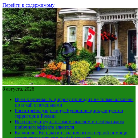
Перейти к содержимому
8 августа, 2026
Врач Карпенко: К циррозу приводит не только алкоголь,
но и чай с печеньками
Роспотребнадзор: вирус Бурбон не циркулирует на
территории России
Врач предупредил о самом тяжелом и необратимом
побочном эффекте алкоголя
Кардиолог Кондрахин: знания основ первой помощи