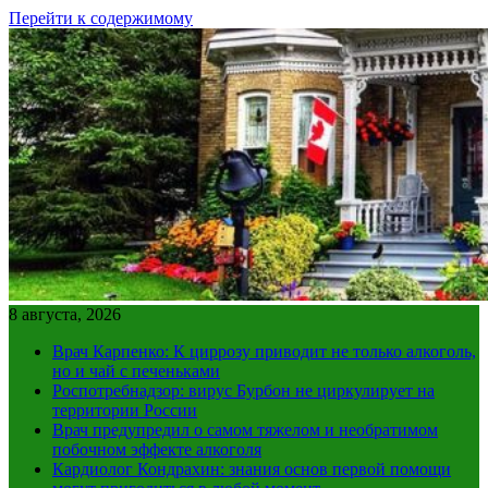
Перейти к содержимому
8 августа, 2026
Врач Карпенко: К циррозу приводит не только алкоголь,
но и чай с печеньками
Роспотребнадзор: вирус Бурбон не циркулирует на
территории России
Врач предупредил о самом тяжелом и необратимом
побочном эффекте алкоголя
Кардиолог Кондрахин: знания основ первой помощи