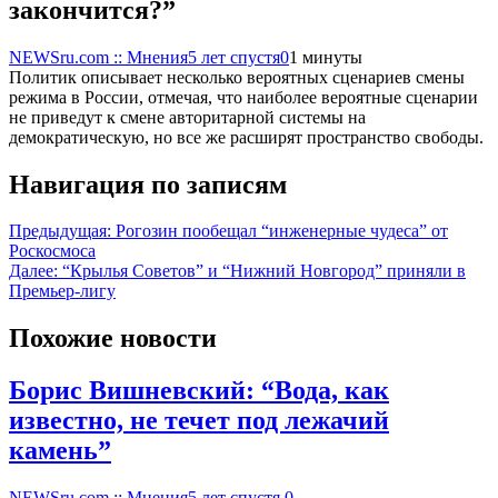
закончится?”
NEWSru.com :: Мнения
5 лет спустя
0
1 минуты
Политик описывает несколько вероятных сценариев смены
режима в России, отмечая, что наиболее вероятные сценарии
не приведут к смене авторитарной системы на
демократическую, но все же расширят пространство свободы.
Навигация по записям
Предыдущая:
Рогозин пообещал “инженерные чудеса” от
Роскосмоса
Далее:
“Крылья Советов” и “Нижний Новгород” приняли в
Премьер-лигу
Похожие новости
Борис Вишневский: “Вода, как
известно, не течет под лежачий
камень”
NEWSru.com :: Мнения
5 лет спустя
0