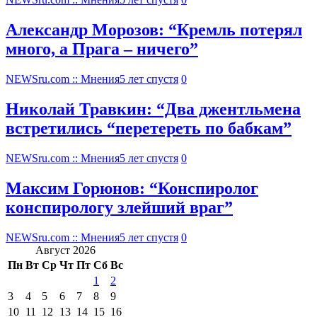
Александр Морозов: “Кремль потерял
много, а Прага – ничего”
NEWSru.com :: Мнения
5 лет спустя
0
Николай Травкин: “Два джентльмена
встретились “перетереть по бабкам”
NEWSru.com :: Мнения
5 лет спустя
0
Максим Горюнов: “Конспиролог
конспирологу злейший враг”
NEWSru.com :: Мнения
5 лет спустя
0
Август 2026
Пн
Вт
Ср
Чт
Пт
Сб
Вс
1
2
3
4
5
6
7
8
9
10
11
12
13
14
15
16