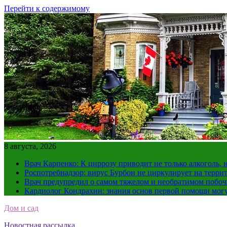
Перейти к содержимому
8 августа, 2026
Врач Карпенко: К циррозу приводит не только алкоголь, 
Роспотребнадзор: вирус Бурбон не циркулирует на терри
Врач предупредил о самом тяжелом и необратимом побоч
Кардиолог Кондрахин: знания основ первой помощи мог
Дом и сад
Новостная рассылка