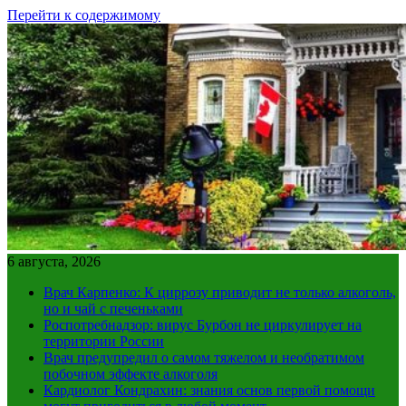
Перейти к содержимому
6 августа, 2026
Врач Карпенко: К циррозу приводит не только алкоголь,
но и чай с печеньками
Роспотребнадзор: вирус Бурбон не циркулирует на
территории России
Врач предупредил о самом тяжелом и необратимом
побочном эффекте алкоголя
Кардиолог Кондрахин: знания основ первой помощи