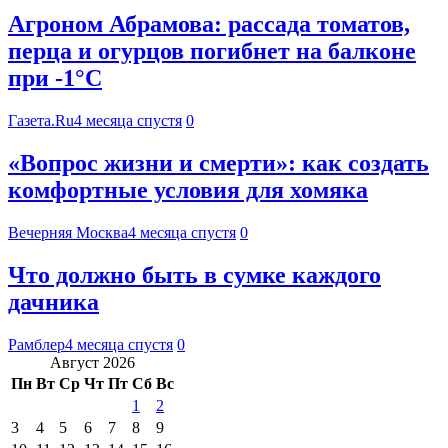
Агроном Абрамова: рассада томатов,
перца и огурцов погибнет на балконе
при -1°C
Газета.Ru
4 месяца спустя
0
«Вопрос жизни и смерти»: как создать
комфортные условия для хомяка
Вечерняя Москва
4 месяца спустя
0
Что должно быть в сумке каждого
дачника
Рамблер
4 месяца спустя
0
Август 2026
Пн
Вт
Ср
Чт
Пт
Сб
Вс
1
2
3
4
5
6
7
8
9