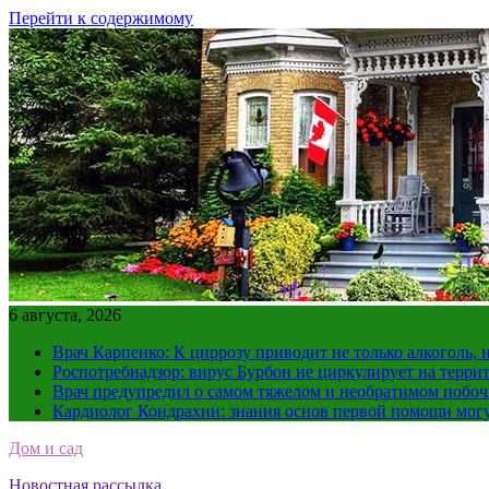
Перейти к содержимому
6 августа, 2026
Врач Карпенко: К циррозу приводит не только алкоголь, 
Роспотребнадзор: вирус Бурбон не циркулирует на терри
Врач предупредил о самом тяжелом и необратимом побоч
Кардиолог Кондрахин: знания основ первой помощи мог
Дом и сад
Новостная рассылка