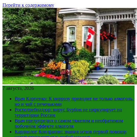
Перейти к содержимому
7 августа, 2026
Врач Карпенко: К циррозу приводит не только алкоголь,
но и чай с печеньками
Роспотребнадзор: вирус Бурбон не циркулирует на
территории России
Врач предупредил о самом тяжелом и необратимом
побочном эффекте алкоголя
Кардиолог Кондрахин: знания основ первой помощи