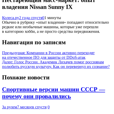
владения Nissan Sunny IX
Колеса.ру
2 года спустя
0
1 минуты
Обычно в рубрику «опыт владения» попадают относительно
редкие или необычные машины, которые уже перешли
в категорию хобби, а не просто средства передвижения.
Навигация по записям
Предыдущая:
Компании в России активно переходят
на отечественное ПО для защиты от DDoS-атак
Далее:
Голос России. Академик Лихачев помог россиянам
полюбить русскую культуру. Как он перевернул их сознание?
Похожие новости
Спортивные версии машин СССР —
почему они провалились
За рулем
7 месяцев спустя
0