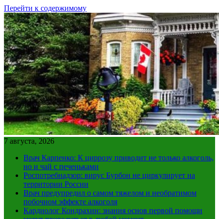
Перейти к содержимому
7 августа, 2026
Врач Карпенко: К циррозу приводит не только алкоголь,
но и чай с печеньками
Роспотребнадзор: вирус Бурбон не циркулирует на
территории России
Врач предупредил о самом тяжелом и необратимом
побочном эффекте алкоголя
Кардиолог Кондрахин: знания основ первой помощи