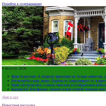
Перейти к содержимому
8 августа, 2026
Врач Карпенко: К циррозу приводит не только алкоголь, 
Роспотребнадзор: вирус Бурбон не циркулирует на терри
Врач предупредил о самом тяжелом и необратимом побоч
Кардиолог Кондрахин: знания основ первой помощи мог
Дом и сад
Новостная рассылка