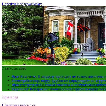
Перейти к содержимому
7 августа, 2026
Врач Карпенко: К циррозу приводит не только алкоголь, 
Роспотребнадзор: вирус Бурбон не циркулирует на терри
Врач предупредил о самом тяжелом и необратимом побоч
Кардиолог Кондрахин: знания основ первой помощи мог
Дом и сад
Новостная рассылка