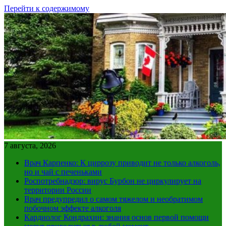
Перейти к содержимому
7 августа, 2026
Врач Карпенко: К циррозу приводит не только алкоголь,
но и чай с печеньками
Роспотребнадзор: вирус Бурбон не циркулирует на
территории России
Врач предупредил о самом тяжелом и необратимом
побочном эффекте алкоголя
Кардиолог Кондрахин: знания основ первой помощи