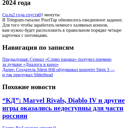
2024 года
Cq.ru
2 года спустя
0
1 минуты
В Telegram-тапалке PixelTap обновилось ежедневное задание.
Для того чтобы заработать немного халявных коинов,
вам нужно будет расположить в правильном порядке четыре
карточки с питомцами.
Навигация по записям
Предыдущая:
Сериал «Слово пацана» получил премию
за лучшие «Диалоги в кино»
Далее:
Создатель Silent Hill обдумывал концепт Siren 3 —
и так придумал Slitterhead
Похожие новости
“КД”: Marvel Rivals, Diablo IV и другие
игры оказались недоступны для части
россиян
Газета.Ru
3 недели спустя
0