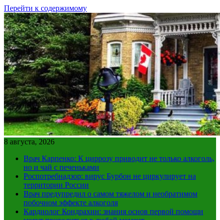
Перейти к содержимому
8 августа, 2026
Врач Карпенко: К циррозу приводит не только алкоголь,
но и чай с печеньками
Роспотребнадзор: вирус Бурбон не циркулирует на
территории России
Врач предупредил о самом тяжелом и необратимом
побочном эффекте алкоголя
Кардиолог Кондрахин: знания основ первой помощи