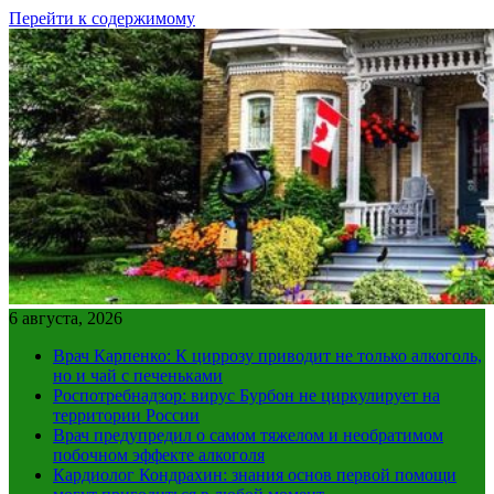
Перейти к содержимому
6 августа, 2026
Врач Карпенко: К циррозу приводит не только алкоголь,
но и чай с печеньками
Роспотребнадзор: вирус Бурбон не циркулирует на
территории России
Врач предупредил о самом тяжелом и необратимом
побочном эффекте алкоголя
Кардиолог Кондрахин: знания основ первой помощи