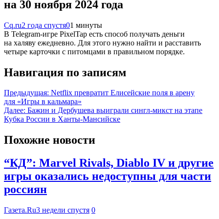
на 30 ноября 2024 года
Cq.ru
2 года спустя
0
1 минуты
В Telegram-игре PixelTap есть способ получать деньги
на халяву ежедневно. Для этого нужно найти и расставить
четыре карточки с питомцами в правильном порядке.
Навигация по записям
Предыдущая:
Netflix превратит Елисейские поля в арену
для «Игры в кальмара»
Далее:
Бажин и Дербушева выиграли сингл‑микст на этапе
Кубка России в Ханты‑Мансийске
Похожие новости
“КД”: Marvel Rivals, Diablo IV и другие
игры оказались недоступны для части
россиян
Газета.Ru
3 недели спустя
0