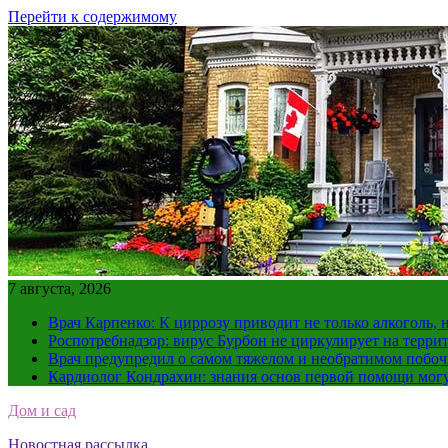
Перейти к содержимому
7 августа, 2026
Врач Карпенко: К циррозу приводит не только алкоголь, 
Роспотребнадзор: вирус Бурбон не циркулирует на терри
Врач предупредил о самом тяжелом и необратимом побоч
Кардиолог Кондрахин: знания основ первой помощи мог
Дом и сад
Новостная рассылка